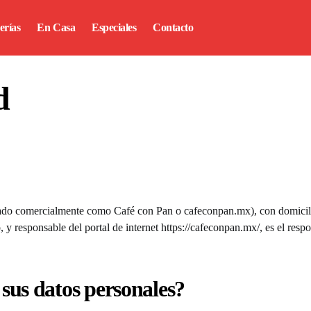
erías
En Casa
Especiales
Contacto
d
mercialmente como Café con Pan o cafeconpan.mx), con domicilio para
responsable del portal de internet https://cafeconpan.mx/, es el respon
 sus datos personales?