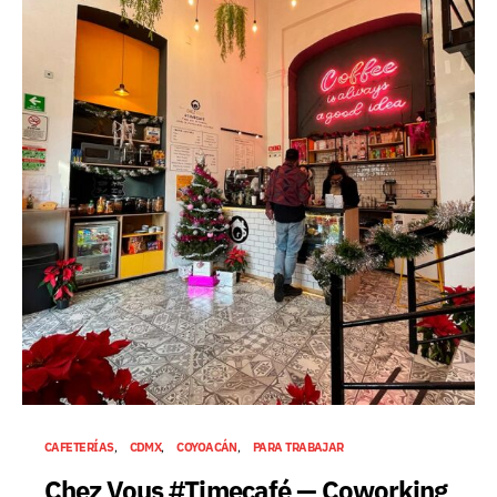
CAFETERÍAS
CDMX
COYOACÁN
PARA TRABAJAR
Chez Vous #Timecafé — Coworking