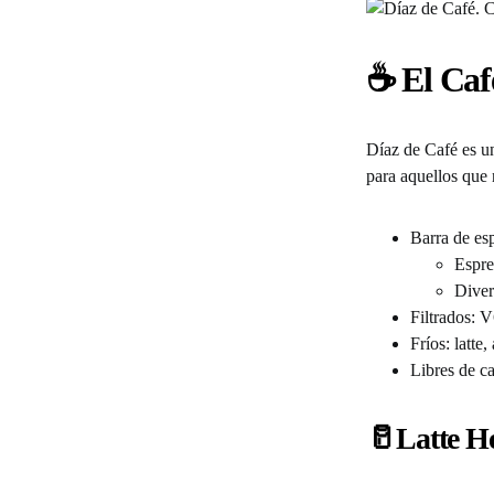
☕ El Caf
Díaz de Café es un
para aquellos que 
Barra de esp
Espre
Diver
Filtrados: V
Fríos: latte
Libres de ca
🥛Latte H