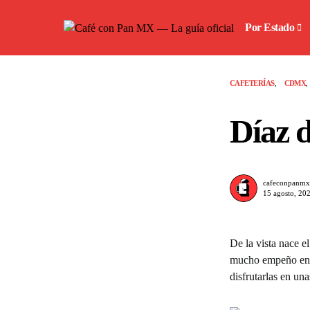
Por Estado
CAFETERÍAS
CDMX
Díaz 
cafeconpanmx
15 agosto, 20
De la vista nace e
mucho empeño en s
disfrutarlas en una