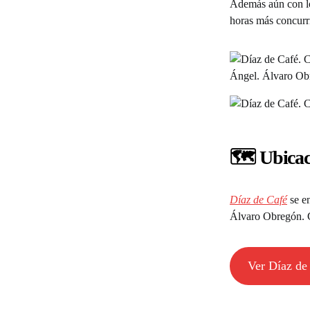
Además aún con lo
horas más concurr
🗺️ Ubica
Díaz de Café
se en
Álvaro Obregón
Ver Díaz de