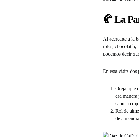
🥐 La Pa
Al acercarte a la 
roles, chocolatín,
podemos decir que
En esta visita dos
Oreja, que d
esa manera p
sabor lo dij
Rol de alme
de almendra