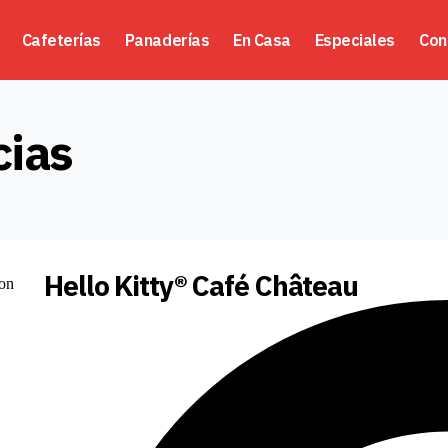
Cafeterías
Panaderías
En Casa
Especiales
Con
cias
Hello Kitty® Café Château