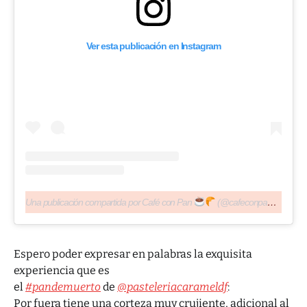
Ver esta publicación en Instagram
Una publicación compartida por Café con Pan
(@cafeconpan.mx)
el
7 
Espero poder expresar en palabras la exquisita
experiencia que es
el
#pandemuerto
de
@pasteleriacarameldf
:
Por fuera tiene una corteza muy crujiente, adicional al