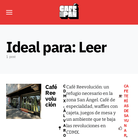
Ideal para:
Leer
1 post
Café
C
CA
Café Reevolución: un
D
FE
Ree
refugio necesario en la
M
TE
volu
zona San Ángel. Café de
X
RÍ
ción
,
AS
especialidad, waffles con
Á
DE
cajeta, juegos de mesa y
L
SA
un ambiente que te baja
V
YU
A
N
las revoluciones en
R
A
CDMX.
O
R
,