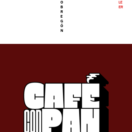
O
LE
B
ER
R
E
G
Ó
N