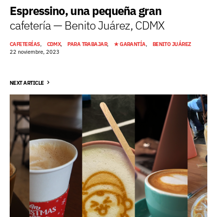
Espressino, una pequeña gran
cafetería — Benito Juárez, CDMX
CAFETERÍAS
CDMX
PARA TRABAJAR
★ GARANTÍA
BENITO JUÁREZ
22 noviembre, 2023
NEXT ARTICLE