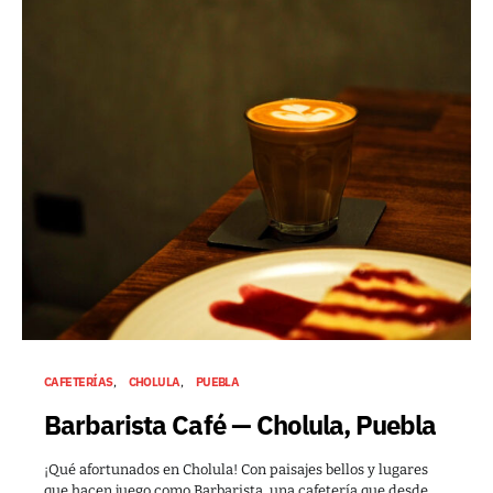
CAFETERÍAS
CHOLULA
PUEBLA
Barbarista Café — Cholula, Puebla
¡Qué afortunados en Cholula! Con paisajes bellos y lugares
que hacen juego como Barbarista, una cafetería que desde…