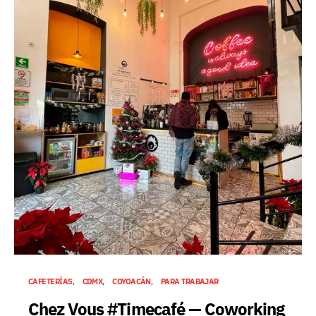
CAFETERÍAS
CDMX
COYOACÁN
PARA TRABAJAR
Chez Vous #Timecafé — Coworking