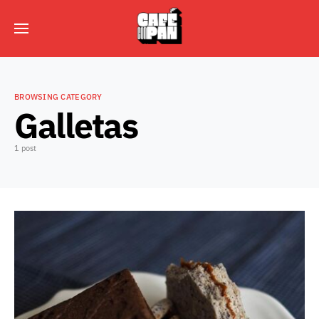
BROWSING CATEGORY
Galletas
1 post